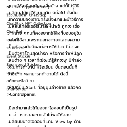
อยากใช้เหมือนกับคนอื่นบ้าง แต่ก็ไม่รู้วิธี
NFT และ Cryptocurrency
เปลี่ยน ได้แต่ใช้แบบเดิม ๆต่อไป ดังนั้น
รีวิวเกมส์จาก ChatStick
บทความของเราในครั้งนี้จะมาแนะนำวิธีการ
ChatStick NFT Collection
เปลี่ยนเคอร์เซอร์เมาส์ให้น่าใช้ ถูกใจ เชื่อ
Chat Bot
ว่าหลาย ๆคนก็คงอยากให้สิ่งที่ชอบอยู่ใน
ของที่ใช้งานเพราะนอกจากจะแสดงความ
เวบไซต์
เป็นตัวเองยังมีผลต่อการใช้ด้วย ไม่ว่าจะ
รวมบริการ
เป็นตัวการ์ตูนสุดน่ารัก หรือการทำให้มีลูก
Event Sticker
เล่นต่าง ๆ เวลาที่ใช้จะได้รู้สึกใจฟู มีกำลัง
Sponsored Sticker
ใจในการทำงาน หรือเรียน ขั้นตอนนั้นก็
มาสคอต
ง่ายมาก ๆสามารถทำตามได้ ดังนี้
สติกเกอร์ไลน์ 3D
ให้ไปที่ปุ่ม Start ที่อยู่มุมล่างซ้าย แล้วกด 
มาสคอต 3D
>Controlpanel
เมื่อเข้ามาแล้วให้มองหาไอคอนที่เป็นรูป
เมาส์  หากลองหาแล้วไม่พบให้ลอง
เปลี่ยนขนาดไอคอนที่แถบ View by ด้าน