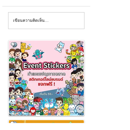
การพิมพ์ซองจดหมาย
อัปเดตไดร์เวอร์เสีย
เขียนความคิดเห็น…
ราชการ word 2010
Windows 10 64 b