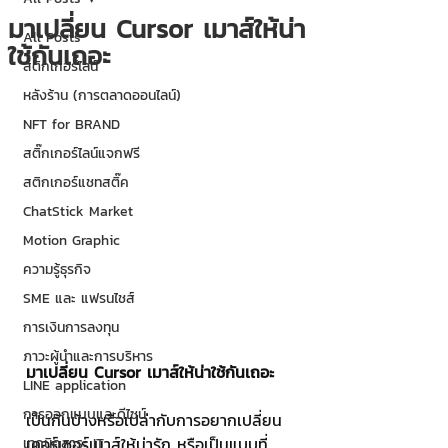
มาเปลี่ยน Cursor เมาส์ให้น่า
All Posts
ใช้กันเถอะ
สติกเกอร์ไลน์
หลังร้าน (การตลาดออนไลน์)
NFT for BRAND
สติ๊กเกอร์ไลน์แจกฟรี
สติกเกอร์แชทสติ๊ค
ChatStick Market
Motion Graphic
ความรู้ธุรกิจ
SME และ แฟรนไชส์
การเงินการลงทุน
ภาวะผู้นำและการบริหาร
มาเปลี่ยน Cursor เมาส์ให้น่าใช้กันเถอะ
LINE application
การออกแบบและดีไซน์
เป็นกันบ้างหรือเปล่ากับการอยากเปลี่ยน
เคอร์เซอร์เมาส์ให้น่ารัก หรือเป็นแบบที่
เทคนิคสาระ IT