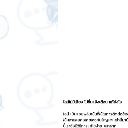
สติกเกอร์แชทสติ๊ค
ChatStic
Motion Graphic
ความรู้ธุรกิจ
การเงินการลงทุน
ภาวะผู้นำแล
LINE application
การออกแบบ
เทคนิคสาระ IT
NFT และ Cryp
ไลน์ไม่มีเสียง ไม่ขึ้นแจ้งเตือน แก้ยังไง
ไลน์ เป็นแอปพลิเคชันที่ใช้ในการติดต่อสื
รีวิวเกมส์จาก ChatStick
Cha
ใช้หลายคนคงเคยเจอกับปัญหาเหล่านี้มาบ้างไ
นี้เราจึงมีวิธีการแก้ไขง่าย ๆมาฝาก