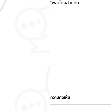
โพสต์ที่คล้ายกัน
ความคิดเห็น