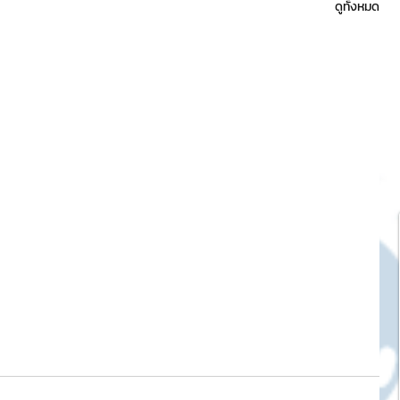
ดูทั้งหมด