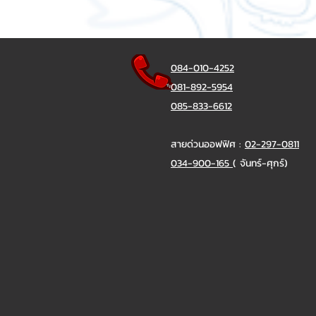
084-010-4252
081-892-5954
085-833-6612
สายด่วนออฟฟิศ :
02-297-0811
034-900-165
( จันทร์-ศุกร์)