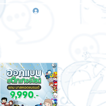
เข้าสู่ระบบ
า
ขอใบเสนอราคา
ติดต่อเรา