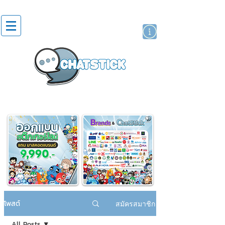
สติกเกอร์ไลน์
นักแสดงศิลปิน
แบรนด์
โพสต์
สมัครสมาชิก
All Posts