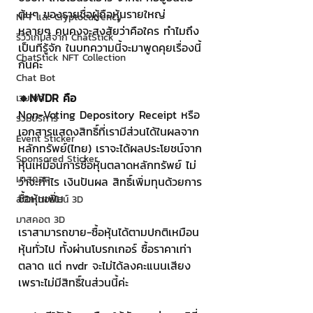
ต้นๆ ของรายชื่อผู้ถือหุ้นรายใหญ่ 
NFT และ Cryptocurrency
หลายๆ คนคงจะสงสัยว่าคือใคร ทำไมถึง
รีวิวเกมส์จาก ChatStick
เป็นที่รู้จัก ในบทความนี้จะมาพูดคุยเรื่องนี้
ChatStick NFT Collection
กันค่ะ
Chat Bot
🔸NVDR คือ
เวบไซต์
Non-Voting Depository Receipt หรือ
รวมบริการ
เอกสารแสดงสิทธิ์ที่เรามีส่วนได้ในผลจาก
Event Sticker
หลักทรัพย์(ไทย) เราจะได้ผลประโยชน์จาก
Sponsored Sticker
หุ้นเหมือนการซื้อหุ้นตลาดหลักทรัพย์ ไม่
มาสคอต
ว่าจะกำไร เงินปันผล สิทธิ์เพิ่มทุนด้วยการ
ซื้อหุ้นเพิ่ม
สติกเกอร์ไลน์ 3D
มาสคอต 3D
เราสามารถขาย-ซื้อหุ้นได้ตามปกติเหมือน
หุ้นทั่วไป ทั้งผ่านโบรกเกอร์ ซื้อราคาเท่า
ตลาด แต่ nvdr จะไม่ได้ลงคะแนนเสียง 
เพราะไม่มีสิทธิ์ในส่วนนี้ค่ะ