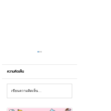
ความคิดเห็น
"ETF" คืออะไร❓ต่างกับ
📣ทำความรู้จัก ตร
เขียนความคิดเห็น…
อนุพันธ์ ฉบับเข้าใจง
กองทุนยังไงบ้าง❓