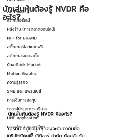
นักเล่นหุ้นต้องรู้ NVDR คือ
All Posts
อะไร❓
สติกเกอร์ไลน์
หลังร้าน (การตลาดออนไลน์)
NFT for BRAND
สติ๊กเกอร์ไลน์แจกฟรี
สติกเกอร์แชทสติ๊ค
ChatStick Market
Motion Graphic
ความรู้ธุรกิจ
SME และ แฟรนไชส์
การเงินการลงทุน
ภาวะผู้นำและการบริหาร
นักเล่นหุ้นต้องรู้ NVDR คืออะไร❓
LINE application
การออกแบบและดีไซน์
ใครที่เคยดูข้อมูลหุ้นคงจะคุ้นตากับชื่อ 
บริษัท ไทยเอ็นวีดีอาร์ จำกัด ที่อยู่อันดับ
เทคนิคสาระ IT