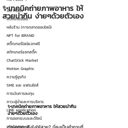
✨เทคนิคถ่ายภาพอาหาร ให้
All Posts
สวยน่ากิน ง่ายๆด้วยตัวเอง
สติกเกอร์ไลน์
หลังร้าน (การตลาดออนไลน์)
NFT for BRAND
สติ๊กเกอร์ไลน์แจกฟรี
สติกเกอร์แชทสติ๊ค
ChatStick Market
Motion Graphic
ความรู้ธุรกิจ
SME และ แฟรนไชส์
การเงินการลงทุน
ภาวะผู้นำและการบริหาร
✨เทคนิคถ่ายภาพอาหาร ให้สวยน่ากิน 
LINE application
ง่ายๆด้วยตัวเอง
การออกแบบและดีไซน์
ถ่ายอาหารยังไงให้สวย? นี่คงเป็นคำถามที่
เทคนิคสาระ IT