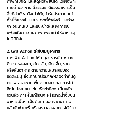
ภาพที่ไม่ชัด และสีดูผิดเพี้ยนได้ โดยเฉพาะ
การถ่ายอาหาร สีธรรมชาติของอาหารเป็น
สิ่งที่สำคัญ ที่จะทำให้ดูน่ารับประทาน แต่
ทั้งนี้ก็ควรเป็นแสงแดดที่กำลังดี ไม่สว่าง
จ้า จนเกินไป และแนะนำให้เลี่ยงการใช้
แฟลชในการถ่ายภาพ เพราะทำให้อาหารดู
ไม่มีมิติค่ะ
2. เพิ่ม Action ให้กับเมนูอาหาร
การเพิ่ม Action ให้เมนูอาหารนั้น หมาย
ถึง การลองเท, ตัด, จับ, ยืด, จิ้ม, ราด 
หรือหั่นอาหาร ตามความเหมาะสมของ
แต่ละเมนู ซึ่งเทคนิคนี้อยากให้ลองทำกันดู
ค่ะ เพราะจะช่วยเพิ่มความอยากอาหารได้
อีกไม่น้อยเลย เช่น พิซซ่ายืดๆ เห็นแล้ว
ชวนหิว การหั่นไก่ร้อนๆ หรือราดน้ำจิ้มบน
อาหารเยิ้มๆ เป็นต้นค่ะ นอกจากน่าทาน
แล้วยังช่วยเพิ่มเรื่องราวของอาหารได้ด้วย