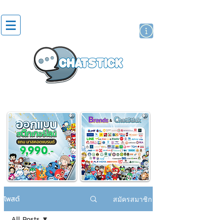
สติกเกอร์ไลน์
นักแสดงศิลปิน
แบรนด์
โพสต์
สมัครสมาชิก
All Posts