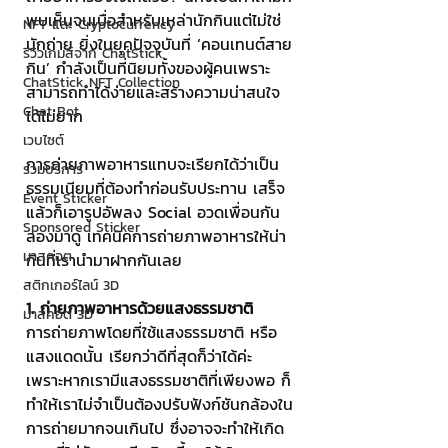
พบเห็นจนเบื่อสำหรับเหล่านักกินแต่ไม่ใช่
NFT และ Cryptocurrency
นักถ่าย ยิ่งในยุคปัจจุบันที่ ‘คอนเทนต์สาย
รีวิวเกมส์จาก ChatStick
กิน’ กำลังเป็นที่นิยมทั้งของผู้คนเพราะ
ChatStick NFT Collection
สามารถทำได้ง่ายและสร้างความน่าสนใจ
Chat Bot
ได้ไม่ยาก
เวบไซต์
การถ่ายภาพอาหารแทบจะเรียกได้ว่าเป็น
รวมบริการ
ธรรมเนียมที่ต้องทำก่อนรับประทาน เสร็จ
Event Sticker
แล้วก็เอารูปอัพลง Social อวดเพื่อนกัน 
Sponsored Sticker
ลองมาดู เทคนิคการถ่ายภาพอาหารให้น่า
มาสคอต
กินที่เรานำมาฝากกันเลย
สติกเกอร์ไลน์ 3D
1. ถ่ายภาพอาหารด้วยแสงธรรมชาติ
มาสคอต 3D
การถ่ายภาพโดยที่ใช้แสงธรรมชาติ หรือ
แสงแดดนั้น เรียกว่าดีที่สุดก็ว่าได้ค่ะ 
เพราะหากเรามีแสงธรรมชาติที่เพียงพอ ก็
ทำให้เราไม่จำเป็นต้องปรับฟังก์ชันกล้องใน
การถ่ายมากจนเกินไป ซึ่งอาจจะทำให้เกิด