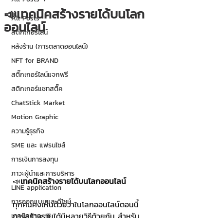
📣เทคนิคสร้างรายได้บนโลก
All Posts
ออนไลน์
สติกเกอร์ไลน์
หลังร้าน (การตลาดออนไลน์)
NFT for BRAND
สติ๊กเกอร์ไลน์แจกฟรี
สติกเกอร์แชทสติ๊ค
ChatStick Market
Motion Graphic
ความรู้ธุรกิจ
SME และ แฟรนไชส์
การเงินการลงทุน
ภาวะผู้นำและการบริหาร
📣
เทคนิคสร้างรายได้บนโลกออนไลน์
LINE application
การออกแบบและดีไซน์
ทุกคนคงเห็นด้วยว่าในโลกออนไลน์ตอนนี้ 
การสร้างรายได้มีหลายวิธีด้วยกัน สำหรับ
เทคนิคสาระ IT