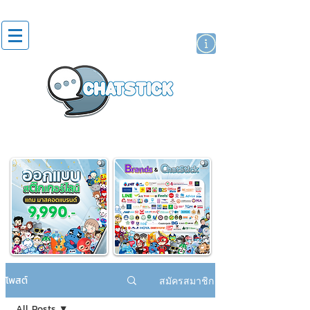
สติกเกอร์ไลน์
นักแสดงศิลปิน
แบรนด์
โพสต์
สมัครสมาชิก
All Posts