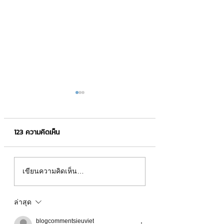
123 ความคิดเห็น
เปิดร้าน Pet Shop ต้อง
10 ธุรกิจหยอดเหรี
เขียนความคิดเห็น…
เตียมตัวอย่างไรให้ไม่เจ๊ง❗
ลงทุน ✨
ล่าสุด
blogcommentsieuviet