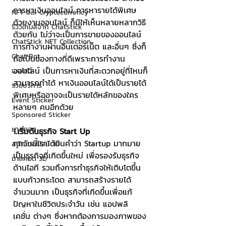
การหาเงินออนไลน์ การหารายได้พิเศษ
NFT และ Cryptocurrency
ด้วยงานออนไลน์ ก็มีให้เห็นหลายหลากวิธี
รีวิวเกมส์จาก ChatStick
ด้วยกัน ไม่ว่าจะเป็นการขายของออนไลน์ 
ChatStick NFT Collection
การทำงานผ่านอินเตอร์เน็ต และอื่นๆ ซึ่งก็
Chat Bot
ถือเป็นช่องทางที่ดีเพราะการทำงาน
ออนไลน์ เป็นการหาเงินที่สะดวกอยู่ที่ไหนก็
เวบไซต์
สามารถทำได้ หาเงินออนไลน์ได้เป็นรายได้
รวมบริการ
พิเศษหรืออาจจะเป็นรายได้หลักของใคร
Event Sticker
หลายๆ คนอีกด้วย
Sponsored Sticker
มาสคอต
1.เริ่มต้นธุรกิจ Start Up
ทุกวันนี้เราได้ยินคำว่า Startup มากมาย 
สติกเกอร์ไลน์ 3D
เป็นธุรกิจที่เกิดขึ้นใหม่ เพื่อรองรับธุรกิจ
มาสคอต 3D
ด้านไอที รวมถึงการทำธุรกิจให้เติบโตขึ้น
แบบก้าวกระโดด สามารถสร้างรายได้
จำนวนมาก เป็นธุรกิจที่เกิดขึ้นเพื่อแก้
ปัญหาในชีวิตประจำวัน เช่น แอปพลิ
เคชั่น ต่างๆ ซึ่งหากต้องการมองภาพของ