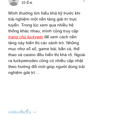
10 มี.ค.
Mình thường tìm hiểu khá kỹ trước khi 
trải nghiệm một nền tảng giải trí trực 
tuyến. Trong lúc xem qua nhiều hệ 
thống khác nhau, mình cũng truy cập 
trang chủ luckywin
 để xem cách nền 
tảng này hiển thị các sảnh trò. Những 
mục như xổ số, game bài, bắn cá, thể 
thao và casino đều hiển thị khá rõ. Ngoài 
ra luckywinzdev cũng có nhiều cập nhật 
theo hướng đổi mới giúp người dùng trải 
nghiệm giải trí…
แสดงเพิ่มขึ้น
ถูกใจ
ตอบกลับ