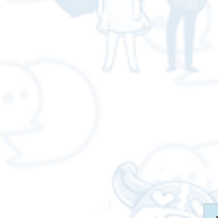
Validator Node บน Bitkub