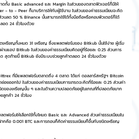
ตลาดทั้ง Basic advanced และ Margin ในส่วนของตลาดฟิวเจอร์ก็มีให้ 
 - to - Peer ก็มาบริการให้กับผู้ใช้งาน ในส่วนของค่าธรรมเนียมจะคิด
ริการ
Event Sticker
้ส่วนลด 50 % Binance นั้นสามารถใช้ได้ทั้งมือถือหรือคอมพิวเตอร์ก็ได้ 
ตลอด 24 ชั่วโมงด้วย
ต
สติกเกอร์ไลน์ 3D
์ตเหรียญทั้งหมด 31 เหรียญ ซึ่งแพลตฟอร์มของ Bitkub นั้นใช้ง่าย ผู้เริ่ม
่านแอป Bitkub ในส่วนของค่าธรรมเนียมคิดอยู่ที่ร้อยละ 0.25 ส่วนการ
รด สุดท้ายนี้ Bitkub ยังมีระบบช่วยลูกค้าตลอด 24 ชั่วโมงด้วย
Bittrex ที่มีแพลตฟอร์มตลาดถึง 4 ตลาด ได้แก่ ดอลลาร์สหรัฐฯ Bitcoin 
ย่อยออกไป ในส่วนของค่าธรรมเนียมการเทรดจะคิดที่ร้อยละ 0.25 ส่วนค่า
ชนิดของเหรียญนั้น ๆ และในด้านความปลอดภัยอยู่ในเกณฑ์ที่ปลอดภัยมาก 
วยลูกค้า 24 ชั่วโมง
ีแพลตฟอร์มให้เลือกใช้ทั้งโหมด Basic และ Advanced ส่วนค่าธรรมเนียมใน
รฝากคือ 0.001 BTC และการถอนก็คิดค่าธรรมเนียมก็ขึ้นกับชนิดเหรียญ