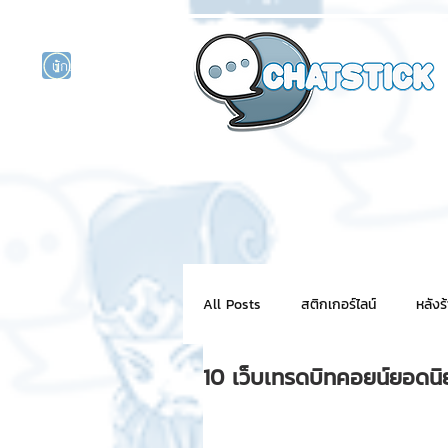
นักแสดงศิลปิน
รนด์
ร์ไลน์
All Posts
สติกเกอร์ไลน์
หลังร
10 เว็บเทรดบิทคอยน์ยอด
NFT for BRAND
สติ๊กเกอร์ไ