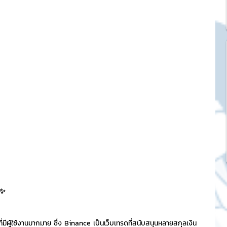
k Market
SME และ แฟรนไชส์
ะการบริหาร
และดีไซน์
tocurrency
ย✨
tStick NFT Collection
ี่มีผู้ใช้งานมากมาย ซึ่ง Binance เป็นเว็บเทรดที่สนับสนุนหลายสกุลเงิน 