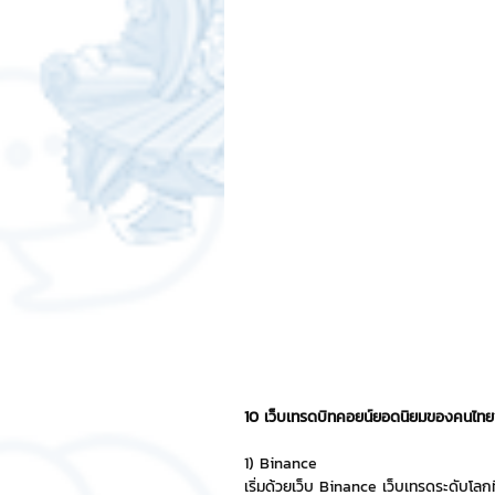
สติกเกอร์แชทสติ๊ค
ChatStic
Motion Graphic
ความรู้ธุรกิจ
การเงินการลงทุน
ภาวะผู้นำแล
LINE application
การออกแบบ
เทคนิคสาระ IT
NFT และ Cryp
10 เว็บเทรดบิทคอยน์ยอดนิยมของคนไท
รีวิวเกมส์จาก ChatStick
Cha
1) Binance
เริ่มด้วยเว็บ Binance เว็บเทรดระดับโลกท