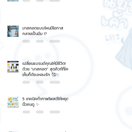
มาสคอตแบบไหนมีโอกาส
กลายเป็นมีม !?
เปลี่ยนแบรนด์คุณให้มีชีวิต!
ด้วย "มาสคอต" สุดคิวท์ที่ใคร
เห็นก็ต้องหลงรัก 🥰✨
5 เทคนิคทำภาพโพสต์ให้หยุด
นิ้วคนดู ✨