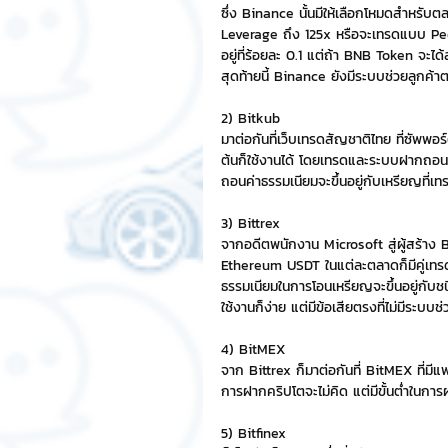
ซึ่ง Binance นั้นมีให้เลือกโหมดสำหรับ
Leverage ถึง 125x หรือจะเทรดแบบ Peer
Chat Bot
เวบไซต์
รวมบ
อยู่ที่ร้อยละ 0.1 แต่ถ้า BNB Token จะได
สุดท้ายนี้ Binance ยังมีระบบช่วยลูกค้า
2) Bitkub
Sponsored Sticker
มาสคอ
มาต่อกันที่เว็บเทรดสัญชาติไทย ที่ซัพพอร
ต้นก็ใช้งานได้ โดยเทรดและระบบฝากถอนผ
ถอนค่าธรรมเนียมจะขึ้นอยู่กับเหรียญที่เท
มาสคอต 3D
3) Bittrex
จากอดีตพนักงาน Microsoft สู่ผู้สร้าง 
Ethereum USDT ในแต่ละตลาดก็มีคู่เทรด
ธรรมเนียมในการโอนเหรียญจะขึ้นอยู่กับ
ใช้งานก็ง่าย แต่มีข้อเสียตรงที่ไม่มีระบบช่
4) BitMEX
จาก Bittrex ก็มาต่อกันที่ BitMEX ที่ม
การฝากคริปโตจะไม่คิด แต่มีขั้นต่ำในกา
5) Bitfinex