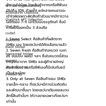
จำนวนไม่น้อย โดยสินค้าจากเครือซีพีเอง
NFT และ Cryptocurrency
มีไม่ถึง 10% ด้วยซ้ำ! แต่หลายคนอาจจะ
รีวิวเกมส์จาก ChatStick
เข้าใจผิดเพราะผิดสินค้าส่วนมากมีการวาง
ChatStick NFT Collection
โลโก้ของ 7-11 เอาไว้บนบรรจุภัณฑ์ ซึ่งมี
Chat Bot
การแบ่งออกเป็น 3 ส่วนคือ
เวบไซต์
1. Seven Select คือสินค้าที่ผลิตจาก 
รวมบริการ
SMEs เอง โดยเซเว่นฯได้คัดเลือกมาแล้ว
Event Sticker
2. Seven Fresh คือสินค้าในหมวด เบเก
Sponsored Sticker
อรี ขนมปัง ผลไม้ ฯลฯ ซึ่งในหมวดนี้ส่วน
มาสคอต
ใหญ่จะมาจาก SMEs และผู้ค้ารายใหญ่ 
สินค้าที่มาจากเครือซีพีเองก็มีเช่นกันแต่
สติกเกอร์ไลน์ 3D
เป็นส่วนน้อย
มาสคอต 3D
3. Only at Seven คือสินค้าของ SMEs 
รายเล็ก-กลาง ที่เซเว่นฯมีการร่วมคิดค้น
และพัฒนาขึ้นมา โดยเซเว่นฯต้องขอสงวน
สิทธิ์สินค้านั้นๆ ให้วางขายเฉพาะที่เซเว่นฯ 
เท่านั้น