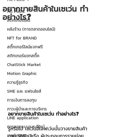
อยากขายสินค้าในเซเว่น ทำ
All Posts
อย่างไร❓
สติกเกอร์ไลน์
หลังร้าน (การตลาดออนไลน์)
NFT for BRAND
สติ๊กเกอร์ไลน์แจกฟรี
สติกเกอร์แชทสติ๊ค
ChatStick Market
Motion Graphic
ความรู้ธุรกิจ
SME และ แฟรนไชส์
การเงินการลงทุน
ภาวะผู้นำและการบริหาร
อยากขายสินค้าในเซเว่น ทำอย่างไร❓
LINE application
การออกแบบและดีไซน์
รู้หรือไม่ เซเว่นอีเลฟเว่นนั้นวางขายสินค้า
จาก SMEs หรือ ผู้ประกอบการรายย่อย
เทคนิคสาระ IT