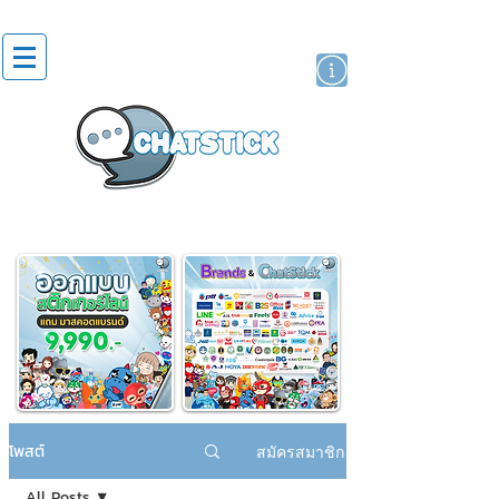
สติกเกอร์ไลน์
นักแสดงศิลปิน
แบรนด์
โพสต์
สมัครสมาชิก
All Posts