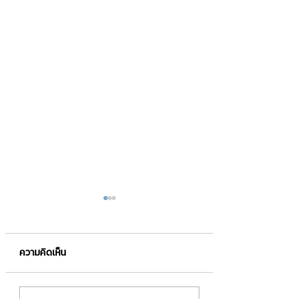
ความคิดเห็น
แจกสูตร “เมนูหม้ออบลม
ขั้นตอน นำเข้าสินค
เขียนความคิดเห็น…