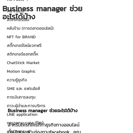
Business manager ช่วย
All Posts
อะไรได้บ้าง
สติกเกอร์ไลน์
หลังร้าน (การตลาดออนไลน์)
NFT for BRAND
สติ๊กเกอร์ไลน์แจกฟรี
สติกเกอร์แชทสติ๊ค
ChatStick Market
Motion Graphic
ความรู้ธุรกิจ
SME และ แฟรนไชส์
การเงินการลงทุน
ภาวะผู้นำและการบริหาร
Business manager ช่วยอะไรได้บ้าง
LINE application
การออกแบบและดีไซน์
สำหรับใครที่ใครที่ทำธุรกิจทางออนไลน์
นั้น โดยเฉพาะช่องทางfacebook  คุณ
เทคนิคสาระ IT