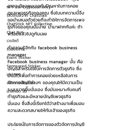
อาจจะต้องพบเจอกับปัญหาในการคอย
NFT และ Cryptocurrency
ดูแลเพจธุรกิจของคุณ ซึ่งในบทความนี้จึง
รีวิวเกมส์จาก ChatStick
ขอนำเสนอตัวช่วยที่จะทำให้การจัดการเพจ
ChatStick NFT Collection
ธุรกิจของคุณนั้นง่าย นำมาฝากกันค่ะ ถ้า
Chat Bot
พร้อมแล้วไปดูกันเลย
เวบไซต์
ทำความรู้จักกับ facebook business 
รวมบริการ
manager 
Event Sticker
Facebook business manager นั้น คือ
Sponsored Sticker
บัญชีสำหรับใช้ในการจัดการตัวธุรกิจ ซึ่ง
มาสคอต
มันมีไว้เพื่อทำการคอยช่วยเหลือในการ
จัดการบัญชีต่างๆ ของคุณให้มีความเป็น
สติกเกอร์ไลน์ 3D
ระบบมากขึ้นนั่นเอง ซึ่งมันเหมาะกับคนที่
มาสคอต 3D
ทำธุรกิจและมีหลายบัญชีเพจธุรกิจ
นั่นเอง ซึ่งสิ่งนี้เรียกได้ว่าสร้างมาเพื่อมอบ
ความสะดวกสบายให้กับเจ้าของธุรกิจ
ประโยชน์ในการจัดการของตัวจัดการบัญชี