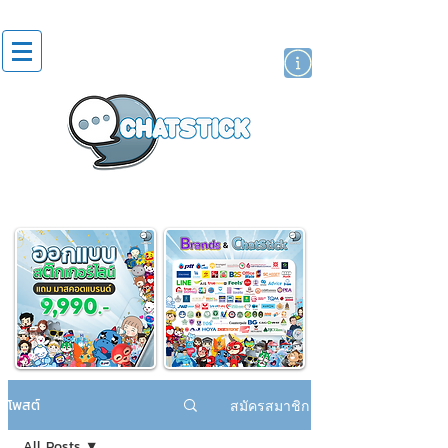
สติกเกอร์ไลน์
นักแสดงศิลปิน
แบรนด์
โพสต์
สมัครสมาชิก
All Posts