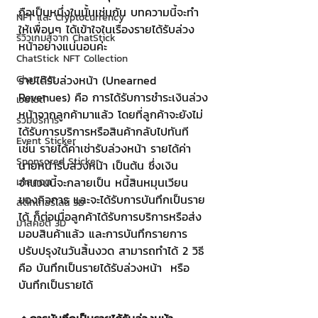
ถือเป็นหนึ่งในนั้นเช่นกัน บทความนี้จะทำ
NFT และ Cryptocurrency
ให้เพื่อนๆ ได้เข้าใจในเรื่องรายได้รับล่วง
รีวิวเกมส์จาก ChatStick
หน้าอย่างแน่นอนค่ะ
ChatStick NFT Collection
Chat Bot
รายได้รับล่วงหน้า (Unearned 
Revenues) คือ การได้รับการชำระเงินล่วง
เวบไซต์
หน้าจากลูกค้ามาแล้ว โดยที่ลูกค้าจะยังไม่
รวมบริการ
ได้รับการบริการหรือสินค้ากลับไปทันที 
Event Sticker
เช่น รายได้ค่าเช่ารับล่วงหน้า รายได้ค่า
Sponsored Sticker
นายหน้ารับล่วงหน้า เป็นต้น ซึ่งเงิน
จำนวนนี้จะกลายเป็น หนี้สินหมุนเวียน 
มาสคอต
ของกิจการ และจะได้รับการบันทึกเป็นราย
สติกเกอร์ไลน์ 3D
ได้ ก็ต่อเมื่อลูกค้าได้รับการบริการหรือส่ง
มาสคอต 3D
มอบสินค้าแล้ว และการบันทึกรายการ
ปรับปรุงในวันสิ้นงวด สามารถทำได้ 2 วิธี 
คือ บันทึกเป็นรายได้รับล่วงหน้า  หรือ
บันทึกเป็นรายได้