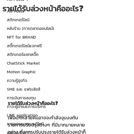
รายได้รับล่วงหน้าคืออะไร❓
All Posts
สติกเกอร์ไลน์
หลังร้าน (การตลาดออนไลน์)
NFT for BRAND
สติ๊กเกอร์ไลน์แจกฟรี
สติกเกอร์แชทสติ๊ค
ChatStick Market
Motion Graphic
ความรู้ธุรกิจ
SME และ แฟรนไชส์
การเงินการลงทุน
รายได้รับล่วงหน้าคืออะไร❓
ภาวะผู้นำและการบริหาร
LINE application
เพื่อนๆหลายคนอาจจะกำลังงุนงงกับ
การออกแบบและดีไซน์
รายการปรับปรุงต่างๆ ที่มีมากมายหลาย
อย่าง ซึ่งการปรับปรุงรายได้รับล่วงหน้าก็
เทคนิคสาระ IT