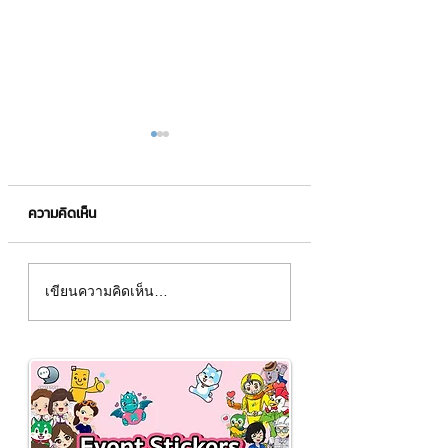
ความคิดเห็น
ภ.พ.30 คืออะไร❓
ระบบลีน (LEAN) คืออะไร❓
เขียนความคิดเห็น…