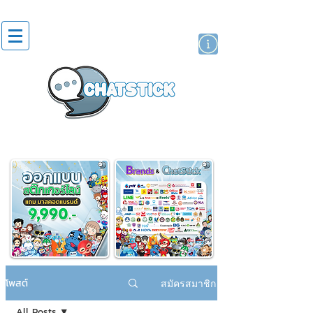
สติกเกอร์ไลน์
นักแสดงศิลปิน
แบรนด์
โพสต์
สมัครสมาชิก
All Posts