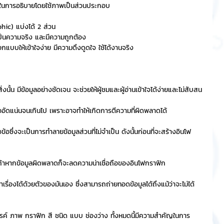
าในการอธิบายโดยใช้ภาพเป็นส่วนประกอบ
ริการ
Event Sticker
ic) แบ่งได้ 2 ส่วน
เป็นความจริง และมีความถูกต้อง
บให้เข้าใจง่าย มีความดึงดูดใจ ใช้ได้งานจริง
ต
สติกเกอร์ไลน์ 3D
งนั้น มีข้อมูลอย่างชัดเจน จะช่วยให้ผู้ชมและผู้อ่านเข้าใจได้ง่ายและไม่สับสน
รืออัดแน่นจนเกินไป เพราะอาจทำให้เกิดการตีความที่ผิดพลาดได้
ึ่งจะเป็นการทำลายข้อมูลส่วนที่ไม่จำเป็น ดังนั้นก่อนที่จะสร้างอินโฟ
ะถ้าหากข้อมูลผิดพลาดก็จะลดความน่าเชื่อถือของอินโฟกราฟิก
เรื่องได้ด้วยตัวของมันเอง ซึ่งสามารถถ่ายทอดข้อมูลได้ถึงแม้ว่าจะไม่ได้
รค์ ภาพ กราฟิก สี ชนิด แบบ ช่องว่าง ทั้งหมดนี้มีความสำคัญในการ