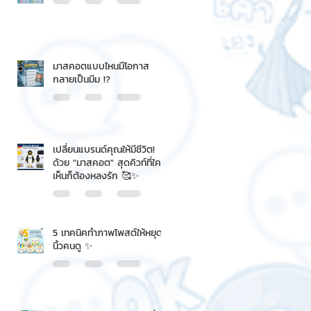
มาสคอตแบบไหนมีโอกาส
กลายเป็นมีม !?
เปลี่ยนแบรนด์คุณให้มีชีวิต!
ด้วย "มาสคอต" สุดคิวท์ที่ใคร
เห็นก็ต้องหลงรัก 🥰✨
5 เทคนิคทำภาพโพสต์ให้หยุด
นิ้วคนดู ✨