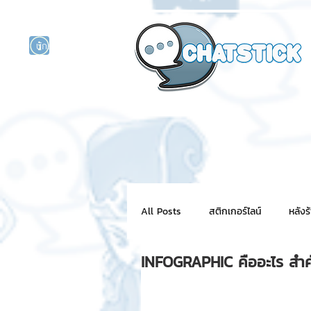
นักแสดงศิลปิน
รนด์
ร์ไลน์
All Posts
สติกเกอร์ไลน์
หลังร
INFOGRAPHIC คืออะไร สำคั
NFT for BRAND
สติ๊กเกอร์ไ