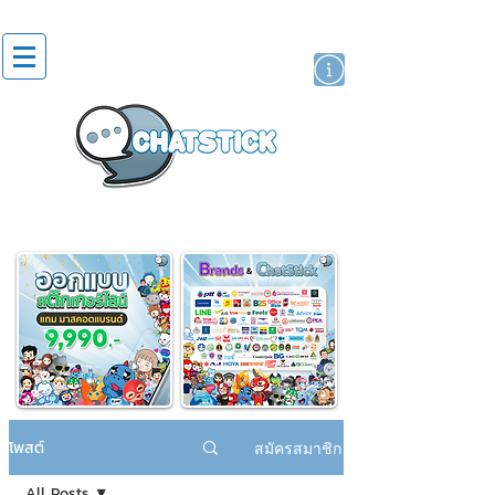
สติกเกอร์ไลน์
นักแสดงศิลปิน
แบรนด์
โพสต์
สมัครสมาชิก
All Posts