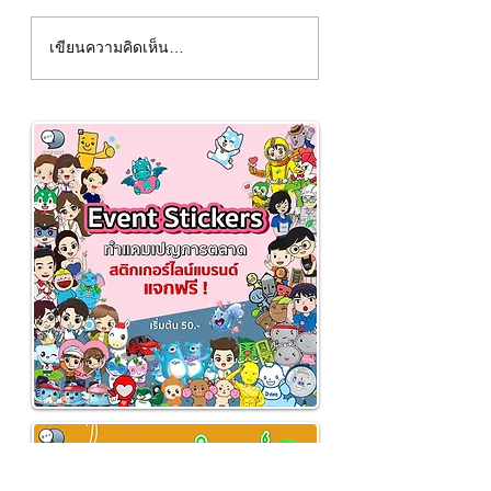
นิติบุคคลหมายถึง❓
รู้ไว้ไม่ขาดทุน❌วิธีก
เขียนความคิดเห็น…
คำนวณต้นทุนขาย