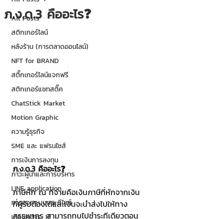
ภ.ง.ด.3 คืออะไร❓
All Posts
สติกเกอร์ไลน์
หลังร้าน (การตลาดออนไลน์)
NFT for BRAND
สติ๊กเกอร์ไลน์แจกฟรี
สติกเกอร์แชทสติ๊ค
ChatStick Market
Motion Graphic
ความรู้ธุรกิจ
SME และ แฟรนไชส์
การเงินการลงทุน
ภ.ง.ด.3 คืออะไร❓
ภาวะผู้นำและการบริหาร
LINE application
ภาษีหัก ณ ที่จ่ายคือเงินภาษีที่หักจากเงิน
การออกแบบและดีไซน์
ที่ผู้รับต้องได้และเงินจะนำส่งไปให้ทาง
สรรพากร สามารถทบไปชำระทีเดียวตอน
เทคนิคสาระ IT