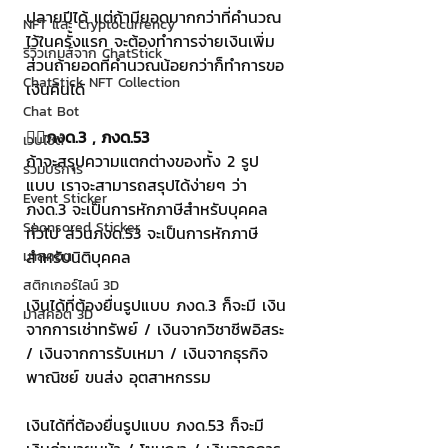
ปลายปีได้ แต่ถ้ามียอดมากกว่าที่คำนวณ
NFT และ Cryptocurrency
ไว้ในครั้งแรก จะต้องทำการจ่ายเงินเพิ่ม 
รีวิวเกมส์จาก ChatStick
ส่วนถ้ายอดที่คำนวณน้อยกว่าก็ทำการขอ
ChatStick NFT Collection
เงินคืนได้
Chat Bot
👉🏻ภงด.3 , ภงด.53
เวบไซต์
ถ้าจะสรุปความแตกต่างของทั้ง 2 รูป
รวมบริการ
แบบ เราจะสามารถสรุปได้ง่ายๆ ว่า 
Event Sticker
ภงด.3 จะเป็นการหักภาษีสำหรับบุคคล
Sponsored Sticker
ทั่วไป ส่วนภงด.53 จะเป็นการหักภาษี
สำหรับนิติบุคคล
มาสคอต
สติกเกอร์ไลน์ 3D
เงินได้ที่ต้องยื่นรูปแบบ ภงด.3 ก็จะมี เงิน
มาสคอต 3D
จากการเช่าทรัพย์ / เงินจากวิชาชีพอิสระ 
/ เงินจากการรับเหมา / เงินจากธุรกิจ
พาณิชย์ ขนส่ง อุตสาหกรรม
เงินได้ที่ต้องยื่นรูปแบบ ภงด.53 ก็จะมี 