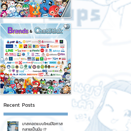
Recent Posts
มาสคอตแบบไหนมีโอกาส
กลายเป็นมีม !?