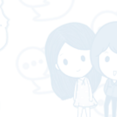
มือใหม่✨