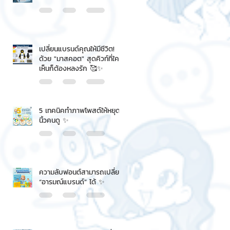
เปลี่ยนแบรนด์คุณให้มีชีวิต!
ด้วย "มาสคอต" สุดคิวท์ที่ใคร
เห็นก็ต้องหลงรัก 🥰✨
5 เทคนิคทำภาพโพสต์ให้หยุด
นิ้วคนดู ✨
ความลับฟอนต์สามารถเปลี่ยน
“อารมณ์แบรนด์” ได้ ✨