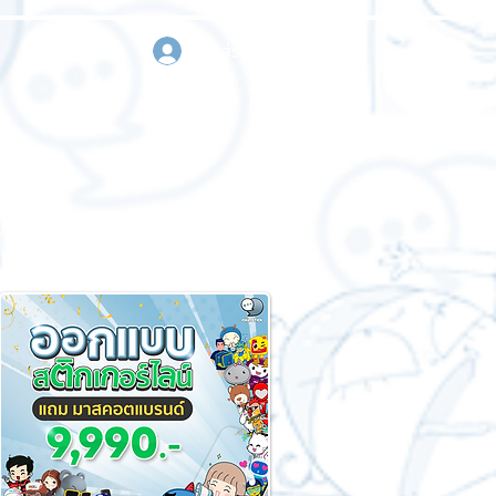
เข้าสู่ระบบ
า
ขอใบเสนอราคา
ติดต่อเรา