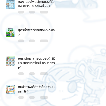
90% ของโพสต์ขายของที่ไม่
ปัง เพราะ 3 อย่างนี้ 👀📱
สูตรทำโพสต์ขายของที่ได้ผล
📌
ยกระดับมาสคอตแบรนด์ 3D
และสติกเกอร์ไลน์ ครบวงจร
✔️
คนจำภาพได้ดีกว่าข้อความ 6
เท่า 🧠✨