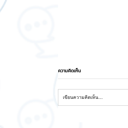
ความคิดเห็น
เขียนความคิดเห็น…
เคล็ดลับ การลงทุนหุ้น IPO ส