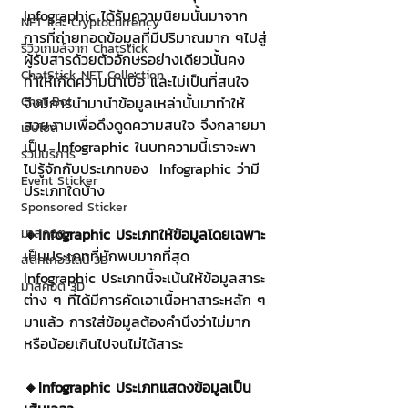
Infographic ได้รับความนิยมนั้นมาจาก
NFT และ Cryptocurrency
การที่ถ่ายทอดข้อมูลที่มีปริมาณมาก ๆไปสู่
รีวิวเกมส์จาก ChatStick
ผู้รับสารด้วยตัวอักษรอย่างเดียวนั้นคง
ChatStick NFT Collection
ทำให้เกิดความน่าเบื่อ และไม่เป็นที่สนใจ 
Chat Bot
จึงมีการนำมานำข้อมูลเหล่านั้นมาทำให้
สวยงามเพื่อดึงดูดความสนใจ จึงกลายมา
เวบไซต์
เป็น  Infographic ในบทความนี้เราจะพา
รวมบริการ
ไปรู้จักกับประเภทของ  Infographic ว่ามี
Event Sticker
ประเภทใดบ้าง
Sponsored Sticker
🔸Infographic ประเภทให้ข้อมูลโดยเฉพาะ
มาสคอต
เป็นประเภทที่มักพบมากที่สุด  
สติกเกอร์ไลน์ 3D
Infographic ประเภทนี้จะเน้นให้ข้อมูลสาระ
มาสคอต 3D
ต่าง ๆ ที่ได้มีการคัดเอาเนื้อหาสาระหลัก ๆ
มาแล้ว การใส่ข้อมูลต้องคำนึงว่าไม่มาก 
หรือน้อยเกินไปจนไม่ได้สาระ 
🔸Infographic ประเภทแสดงข้อมูลเป็น