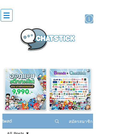
สติกเกอร์ไลน์
นักแสดงศิลปิน
แบรนด์
โพสต์
สมัครสมาชิก
All Posts