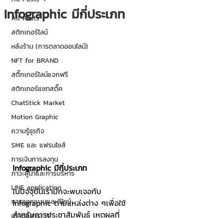
Infographic มีกี่ประเภท
All Posts
สติกเกอร์ไลน์
หลังร้าน (การตลาดออนไลน์)
NFT for BRAND
สติ๊กเกอร์ไลน์แจกฟรี
สติกเกอร์แชทสติ๊ค
ChatStick Market
Motion Graphic
ความรู้ธุรกิจ
SME และ แฟรนไชส์
การเงินการลงทุน
Infographic มีกี่ประเภท
ภาวะผู้นำและการบริหาร
LINE application
ในปัจจุบันเรามักจะพบเจอกับ 
การออกแบบและดีไซน์
Infographic ตามแหล่งต่าง ๆเพื่อใช้
สำหรับการประชาสัมพันธ์ เหตุผลที่ 
เทคนิคสาระ IT