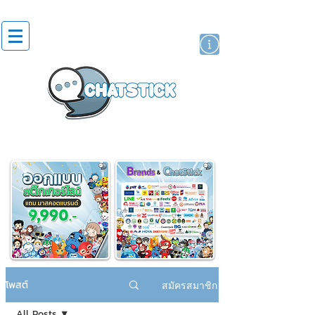
สติกเกอร์ไลน์
นักแสดงศิลปิน
แบรนด์
โพสต์
สมัครสมาชิก
All Posts