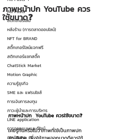
ภาพหน้าปก YouTube ควร
All Posts
ใช้ขนาด❓
สติกเกอร์ไลน์
หลังร้าน (การตลาดออนไลน์)
NFT for BRAND
สติ๊กเกอร์ไลน์แจกฟรี
สติกเกอร์แชทสติ๊ค
ChatStick Market
Motion Graphic
ความรู้ธุรกิจ
SME และ แฟรนไชส์
การเงินการลงทุน
ภาวะผู้นำและการบริหาร
ภาพหน้าปก  YouTube ควรใช้ขนาด❓
LINE application
การออกแบบและดีไซน์
เคยรู้กันหรือไม่ว่าภาพที่ใช้เป็นภาพปก 
YouTube เพื่อให้ภาพออกมาดูดีควรใช้
เทคนิคสาระ IT