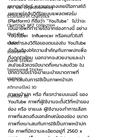
ขนาดเท่าไหร่ หลายคนคงเคยมีโอกาสได้
NFT และ Cryptocurrency
เผยแพร่คลิปวิดีโอแบบแพลตฟอร์ม 
รีวิวเกมส์จาก ChatStick
(Platform) ที่ชื่อว่า “YouTube”  ไม่ว่าจะ
ChatStick NFT Collection
เป็นอาชีพที่ทำรายได้จากช่องทางนี้ อย่าง 
Chat Bot
YouTuber  Influencer หรือคนทั่วไปที่
ต้องการลงวิดีโอของตนเองใน YouTube 
เวบไซต์
จำเป็นต้องให้ความสำคัญกับภาพปกเพื่อ
รวมบริการ
ดึงดูดใจผู้ชม นอกจากจะสวยงามและน่า
Event Sticker
สนใจแล้วควรมีขนาดที่เหมาะสมด้วย ใน
Sponsored Sticker
บทความนี้เราจะมาแนะนำขนาดภาพที่
มาสคอต
เหมาะสมในการใช้เป็นภาพหน้าปก
สติกเกอร์ไลน์ 3D
ภาพหน้าปก หรือ ที่แรกว่าแบนเนอร์ ของ 
มาสคอต 3D
YouTube ภาพที่ผู้ใช้งานจะตั้งไว้ที่หน้าของ
ช่อง หรือ ชาแนล ผู้ใช้งานจะทำการเลือก
ภาพที่แสดงถึงเอกลักษณ์ของช่อง ขนาด
ภาพที่เหมาะสมกับการใช้เป็นภาพหน้าปก 
คือ ภาพที่มีความละเอียดอยู่ที่ 2560 x 