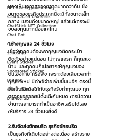
มองเห็นโอกาสของตลาดมากกว่ากัน ซึ่ง
NFT และ Cryptocurrency
ขนาดของธุรกิจประเภทนี้จะมีทั้งขนาดเล็ก 
รีวิวเกมส์จาก ChatStick
กลาง ไปจนถึงขนาดใหญ่ แล้วแต่ใครจะมี
ChatStick NFT Collection
งบลงทุนมากน้อยแค่ไหน
Chat Bot
1.ช่างกุญแจ 24 ชั่วโมง
เวบไซต์
เชื่อว่าทุกคนต้องพกกุญแจติดกระเป๋า 
รวมบริการ
ติดตัวอย่างแน่นอน ไม่กุญแจรถ ก็กุญแจ
Event Sticker
บ้าน และทุกคนก็ไม่อยากให้กุญแจของ
Sponsored Sticker
ตนเองหาย หรือพัง เพราะต้องเสียเวลาทำ
มาสคอต
กุญแจใหม่ มีค่าใช้จ่ายเพิ่มขึ้นไปอีก ตรงนี้
จึงเป็นโอกาสให้กับธุรกิจรับทำกุญแจ ทุก
สติกเกอร์ไลน์ 3D
ตรอกซอกซอยมีตั้งโต๊ะกันหมด ใครมีความ
มาสคอต 3D
ชำนาญสามารถทำเป็นอาชีพเสริมได้เลย 
ให้บริการ 24 ชั่วโมงยิ่งดี 
2.รับจัดส่งซักอบรีด ธุรกิจซักอบรีด
เป็นธุรกิจที่เติบโตอย่างต่อเนื่อง สร้างราย