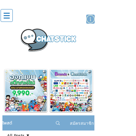
สติกเกอร์ไลน์
นักแสดงศิลปิน
แบรนด์
โพสต์
สมัครสมาชิก
All Posts