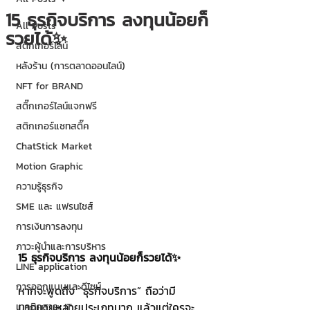
15 ธุรกิจบริการ ลงทุนน้อยก็
All Posts
รวยได้✨
สติกเกอร์ไลน์
หลังร้าน (การตลาดออนไลน์)
NFT for BRAND
สติ๊กเกอร์ไลน์แจกฟรี
สติกเกอร์แชทสติ๊ค
ChatStick Market
Motion Graphic
ความรู้ธุรกิจ
SME และ แฟรนไชส์
การเงินการลงทุน
ภาวะผู้นำและการบริหาร
15 ธุรกิจบริการ ลงทุนน้อยก็รวยได้✨
LINE application
การออกแบบและดีไซน์
หากจะพูดถึง “ธุรกิจบริการ” ถือว่ามี
มากมายหลายประเภทมาก แล้วแต่ใครจะ
เทคนิคสาระ IT