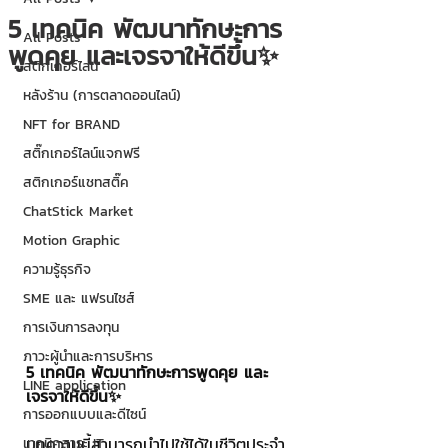
5 เทคนิค พัฒนาทักษะการ
All Posts
พูดคุย และเจรจาให้ดีขึ้น✨
สติกเกอร์ไลน์
หลังร้าน (การตลาดออนไลน์)
NFT for BRAND
สติ๊กเกอร์ไลน์แจกฟรี
สติกเกอร์แชทสติ๊ค
ChatStick Market
Motion Graphic
ความรู้ธุรกิจ
SME และ แฟรนไชส์
การเงินการลงทุน
ภาวะผู้นำและการบริหาร
5 เทคนิค พัฒนาทักษะการพูดคุย และ
LINE application
เจรจาให้ดีขึ้น✨
การออกแบบและดีไซน์
บทความนี้สามารถนำไปใช้ได้ในชีวิตประจำ
เทคนิคสาระ IT