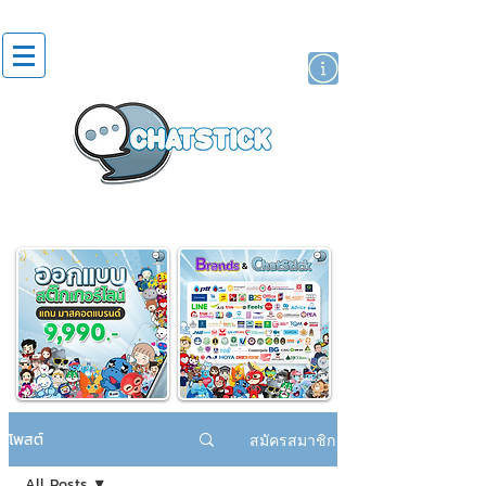
สติกเกอร์ไลน์
นักแสดงศิลปิน
แบรนด์
โพสต์
สมัครสมาชิก
All Posts