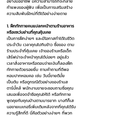
อย่างมืออาชีพ มีความสามารถที่จะทลาย
กำแพงของผู้ฟัง เพื่อเป็นการเสริมสร้าง
ความสัมพันธ์ใหม่ที่ดีได้อย่างง่ายดาย
1. ฝึกทักทายคนแปลกหน้าตามร้านอาหาร
หรือเซเว่นย่านที่คุณคุ้นเคย
เป็นการฝึกง่ายๆ และมีโอกาสทำได้ในชีวิต
ประจำวัน เวลาคุณไปกินข้าว ซื้อของ ตาม
ร้านประจำที่คุ้นเคย เจ้าของร้านหรือเด็ก
เสิร์ฟน่าจะจำหน้าคุณได้บ่อยๆ อยู่แล้ว 
เวลาสั่งอาหารหรือตอนจ่ายเงินก็ลองฝึก
ทักทายด้วยรอยยิ้ม ถามคำถามที่ดีพอ
หอมปากหอมคอ เช่น วันนี้ขายดีมั้ย 
เป็นต้น หรือดูกรณีตัวอย่างของร้านส
ตาร์บั้คส์ พนักงานขายจะชอบถามชื่อคุณ
เสมอเพื่อจดจำชือคุณให้ได้ หรือทักทาย
พูดคุยกับคุณบ้างตามมารยาท บางทีก็เส
นอขายเบเกอรี่เพิ่มเติมหลังจากที่คุณได้รับ
ความรู้สึกที่ดี นี่คือตัวอย่างง่ายๆ ที่พวก