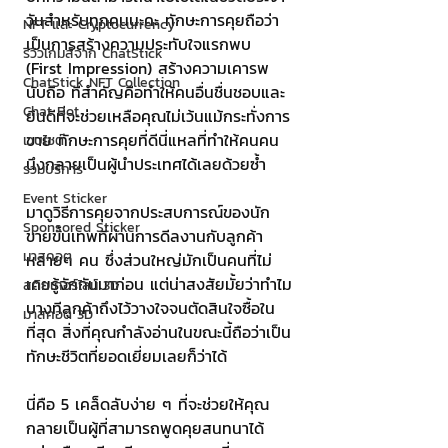
วันสำหรับทุกคนนะคะ ทักษะการคุยถือว่า
NFT และ Cryptocurrency
เป็นการสร้างความประทับใจแรกพบ 
รีวิวเกมส์จาก ChatStick
(First Impression) สร้างความเคารพ
ChatStick NFT Collection
นับถือ ที่สำคัญคือทำให้คนอื่นชื่นชอบและ
Chat Bot
ยินดีที่จะช่วยเหลือคุณไม่เว้นแม้กระทั่งการ
ขาย ทักษะการคุยที่ดีนี่แหลที่ทำให้คนคน
เวบไซต์
นึงกลายเป็นผู้นำประเทศได้เลยด้วยซ้ำ
รวมบริการ
Event Sticker
มาดูวิธีการคุยจากประสบการณ์ของนัก
Sponsored Sticker
ขายขั้นเทพที่ผ่านการดีลงานกับลูกค้า
มาสคอต
หลายๆ คน ซึ่งส่วนใหญ่มักเป็นคนที่ไม่
เคยรู้จักกันมาก่อน แต่น่าสงสัยมั้ยว่าทำไม
สติกเกอร์ไลน์ 3D
บางทีลูกค้าถึงไว้วางใจจนตัดสินใจซื้อใน
มาสคอต 3D
ที่สุด สิ่งที่คุณกำลังอ่านในขณะนี้ถือว่าเป็น
ทักษะชีวิตที่ยอดเยี่ยมเลยก็ว่าได้ 
นี่คือ 5 เคล็ดลับง่าย ๆ ที่จะช่วยให้คุณ
กลายเป็นผู้ที่สามารถพูดคุยสนทนาได้