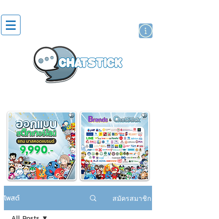
สติกเกอร์ไลน์
นักแสดงศิลปิน
แบรนด์
โพสต์
สมัครสมาชิก
All Posts