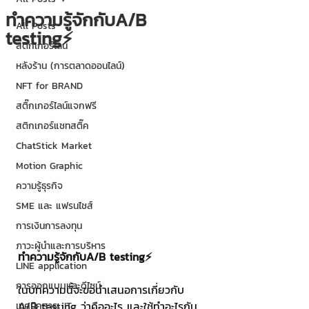
ทำความรู้จักกับA/B
All Posts
testing⚡️
สติกเกอร์ไลน์
หลังร้าน (การตลาดออนไลน์)
NFT for BRAND
สติ๊กเกอร์ไลน์แจกฟรี
สติกเกอร์แชทสติ๊ค
ChatStick Market
Motion Graphic
ความรู้ธุรกิจ
SME และ แฟรนไชส์
การเงินการลงทุน
ภาวะผู้นำและการบริหาร
ทำความรู้จักกับA/B testing⚡️
LINE application
การออกแบบและดีไซน์
ในบทความนี้จะขอนำเสนอการเกี่ยวกับ 
A/B testing ว่าคืออะไร และใช้ทำอะไรกัน
เทคนิคสาระ IT