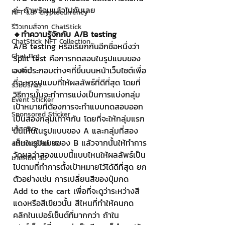
ค่ะ ถ้าพร้อมแล้วไปกันเลย
NFT และ Cryptocurrency
รีวิวเกมส์จาก ChatStick
🔸ทำความรู้จักกับ A/B testing 
ChatStick NFT Collection
A/B testing หรือเรียกกันอีกชื่อหนึ่งว่า 
Chat Bot
Split test คือการทดสอบในรูปแบบของ
องค์ประกอบต่างๆที่ขึ้นบนหน้าเว็บไซต์เพื่อ
เวบไซต์
ที่จะหารูปแบบที่ให้ผลลัพธ์ที่ดีที่สุด โดยที่
รวมบริการ
วิธีการนั้นจะทำการแบ่งเป็นการแบ่งกลุ่ม
Event Sticker
เป้าหมายที่ต้องการจะทำแบบทดสอบออก
Sponsored Sticker
เป็นสองกลุ่มเท่าๆกัน โดยที่จะให้กลุ่มแรก
มาสคอต
นั้นเห็นในรูปแบบของ A และกลุ่มที่สอง
เห็นในรูปแบบของ B แล้วจากนั้นให้ทำการ
สติกเกอร์ไลน์ 3D
วัดผลว่าสองแบบนี้แบบไหนให้ผลลัพธ์เป็น
มาสคอต 3D
ไปตามที่ทำการตั้งเป้าหมายไว้ได้ดีที่สุด ยก
ตัวอย่างเช่น การเปลี่ยนสีของปุ่มกด 
Add to the cart เพื่อที่จะดูว่าระหว่างสี
แดงหรือสีเขียวนั้น สีไหนที่ทำให้คนกด
คลิกในเปอร์เซ็นต์ที่มากกว่า ถ้าใน