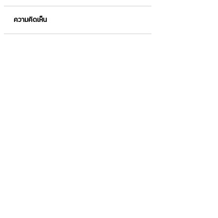
ความคิดเห็น
Hard Sell คืออะไร❓
Loyalty Program 
เขียนความคิดเห็น…
อะไร❓