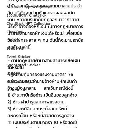
ถ้าไม่บอกกับฝ่ายบุคคลแถมมาสายประจำ
NFT และ Cryptocurrency
อีก บริษัทคงปวดหัวและอาจส่งผลกับ
รีวิวเกมส์จาก ChatStick
งาน หลายบริษัทก็มีกฎออกมาว่าถ้าสาย
ChatStick NFT Collection
ประจำอาจต้องหักเงิน ในทางกฎหมายการ
Chat Bot
มาสายสามารถหักเงินได้หรือไม่ เพื่อไขข้อ
ข้องใจใครหลาย ๆ คน วันนี้ก็จะมาบอกข้อ
เวบไซต์
สงสัยเหล่านี้
รวมบริการ
Event Sticker
- ตามกฎหมายถ้ามาสายสามารถหีกเงิน
Sponsored Sticker
ได้หรือไม่
มาสคอต
กฎหมายคุ้มครองแรงงานมาตรา 76 
กล่าวโดยสรุปว่านายจ้างห้ามหักเงินค่า
สติกเกอร์ไลน์ 3D
จ้างแม้จะมาสาย    ยกเว้นกรณีดังนี้
มาสคอต 3D
1) ชำระภาษีหรือชำระเงินอื่นของลูกจ้าง
2) ชำระค่าบำรุงสหภาพแรงงาน
3) ชำระหนี้สินสหกรณ์ออมทรัพย์ 
สหกรณ์อื่น หรือหนี้สวัสดิการลูกจ้าง 
4) เงินประกันตามมาตรา 10 หรือชดใช้