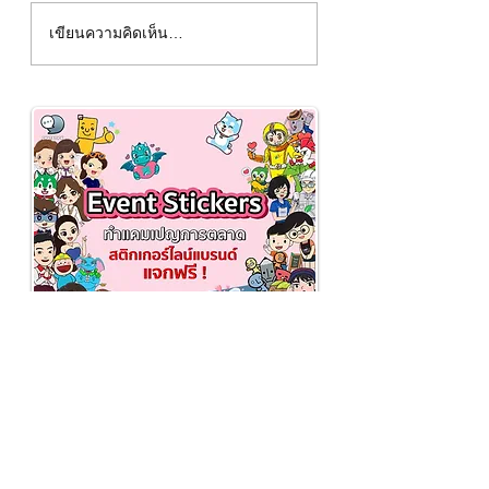
คนทำธุรกิจไม่ควรพลาด วิธี
ทำไมต้องตรวจสอบบ
เขียนความคิดเห็น…
คำนวณภาษีมูลค่าเพิ่ม
ผู้ตรวจสอบบัญชีคื
(VAT)