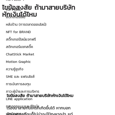
ไขข้อสงสัย ถ้ามาสายบริษัท
All Posts
หักเงินได้ไหม
สติกเกอร์ไลน์
หลังร้าน (การตลาดออนไลน์)
NFT for BRAND
สติ๊กเกอร์ไลน์แจกฟรี
สติกเกอร์แชทสติ๊ค
ChatStick Market
Motion Graphic
ความรู้ธุรกิจ
SME และ แฟรนไชส์
การเงินการลงทุน
ภาวะผู้นำและการบริหาร
ไขข้อสงสัย ถ้ามาสายบริษัทหักเงินได้ไหม
LINE application
การออกแบบและดีไซน์
เรื่องมาสายกับใครก็เกิดขึ้นได้ หากบอก
ฝ่ายบุคคลก่อนก็ไม่น่าจะมีปัญหาอะไร แต่
เทคนิคสาระ IT