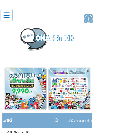
สติกเกอร์ไลน์
นักแสดงศิลปิน
แบรนด์
โพสต์
สมัครสมาชิก
All Posts