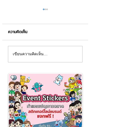
ความคิดเห็น
E-Signature VS Digital
จดหมายขอบคุณ กล
เขียนความคิดเห็น…
Signature แตกต่างกัน
มัดใจลูกค้า
อย่างไร?