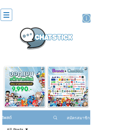
สติกเกอร์ไลน์
นักแสดงศิลปิน
แบรนด์
โพสต์
สมัครสมาชิก
All Posts