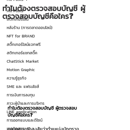
ทำไมต้องตรวจสอบบัญชี ผู้
All Posts
ตรวจสอบบัญชีคือใคร❓
สติกเกอร์ไลน์
หลังร้าน (การตลาดออนไลน์)
NFT for BRAND
สติ๊กเกอร์ไลน์แจกฟรี
สติกเกอร์แชทสติ๊ค
ChatStick Market
Motion Graphic
ความรู้ธุรกิจ
SME และ แฟรนไชส์
การเงินการลงทุน
ภาวะผู้นำและการบริหาร
ทำไมต้องตรวจสอบบัญชี ผู้ตรวจสอบ
LINE application
บัญชีคือใคร❓
การออกแบบและดีไซน์
หลายคนอาจสงสัยว่าตำแหน่งนักตรวจ
เทคนิคสาระ IT