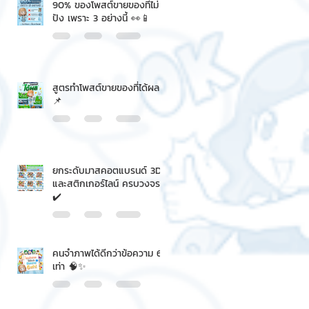
90% ของโพสต์ขายของที่ไม่
ปัง เพราะ 3 อย่างนี้ 👀📱
สูตรทำโพสต์ขายของที่ได้ผล
📌
ยกระดับมาสคอตแบรนด์ 3D
และสติกเกอร์ไลน์ ครบวงจร
✔️
คนจำภาพได้ดีกว่าข้อความ 6
เท่า 🧠✨