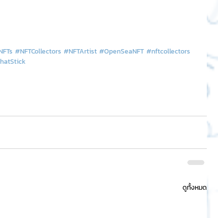
NFTs
#NFTCollectors
#NFTArtist
#OpenSeaNFT
#nftcollectors
hatStick
ดูทั้งหมด