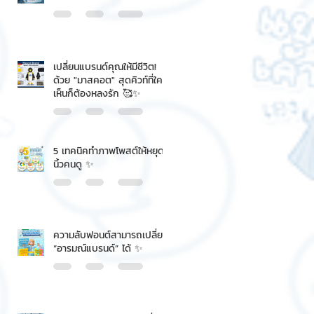
เปลี่ยนแบรนด์คุณให้มีชีวิต!
ด้วย "มาสคอต" สุดคิวท์ที่ใคร
เห็นก็ต้องหลงรัก 🥰✨
5 เทคนิคทำภาพโพสต์ให้หยุด
นิ้วคนดู ✨
ความลับฟอนต์สามารถเปลี่ยน
“อารมณ์แบรนด์” ได้ ✨