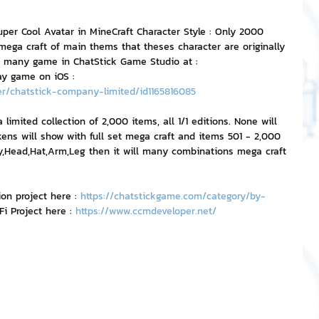
uper Cool Avatar in MineCraft Character Style : Only 2000 
ริการ
Event Sticker
mega craft of main thems that theses character are originally 
n many game in ChatStick Game Studio at : 
ay game on iOS : 
er/chatstick-company-limited/id1165816085
ต
สติกเกอร์ไลน์ 3D
limited collection of 2,000 items, all 1/1 editions. None will 
kens will show with full set mega craft and items 501 - 2,000 
y,Head,Hat,Arm,Leg then it will many combinations mega craft 
on project here : 
https://chatstickgame.com/category/by-
 Project here : 
https://www.ccmdeveloper.net/