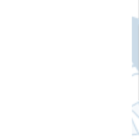
k Market
SME และ แฟรนไชส์
ะการบริหาร
และดีไซน์
tocurrency
tStick NFT Collection