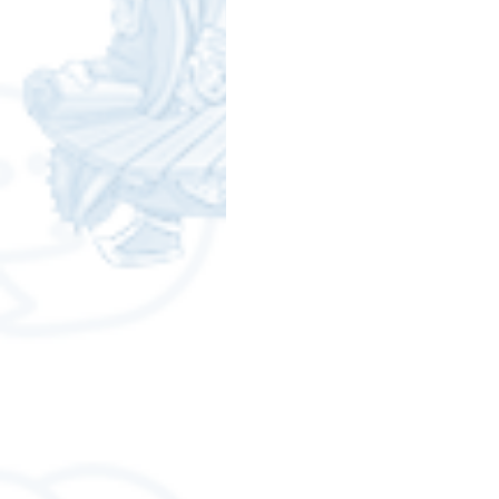
สติกเกอร์แชทสติ๊ค
ChatStic
Motion Graphic
ความรู้ธุรกิจ
การเงินการลงทุน
ภาวะผู้นำแล
LINE application
การออกแบบ
เทคนิคสาระ IT
NFT และ Cryp
รีวิวเกมส์จาก ChatStick
Cha