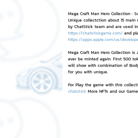
Mega Craft Man Hero Collection : S
Chat Bot
เวบไซต์
รวมบ
Unique collectction about 15 main 
by ChatStick team and are used i
https://chatstickgame.com/
 and pl
https://apps.apple.com/us/develop
Sponsored Sticker
มาสคอ
Mega Craft Man Hero Collection is a 
ever be minted again. First 500 to
มาสคอต 3D
will show with combination of Bod
for you with unique.
For Play the game with this collecti
chatstick
 More NFTs and our GameFi