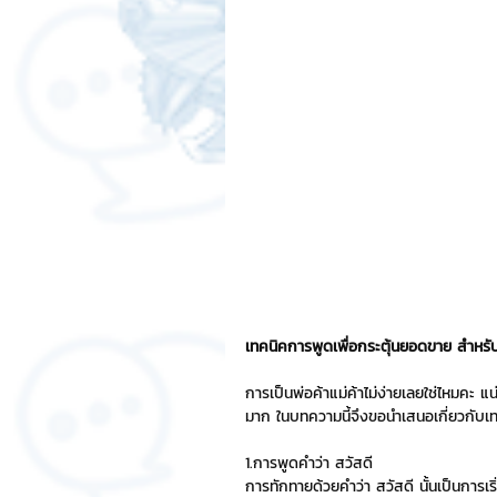
สติกเกอร์แชทสติ๊ค
ChatStic
Motion Graphic
ความรู้ธุรกิจ
การเงินการลงทุน
ภาวะผู้นำแล
LINE application
การออกแบบ
เทคนิคการพูดเพื่อกระตุ้นยอดขาย สำหรับ
เทคนิคสาระ IT
NFT และ Cryp
การเป็นพ่อค้าแม่ค้าไม่ง่ายเลยใช่ไหมคะ แ
มาก ในบทความนี้จึงขอนำเสนอเกี่ยวกับเท
รีวิวเกมส์จาก ChatStick
Cha
1.การพูดคำว่า สวัสดี 
การทักทายด้วยคำว่า สวัสดี นั้นเป็นการเริ่