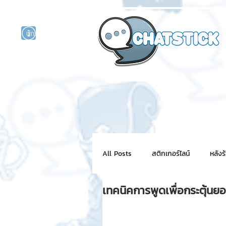
นักแสดงศิลปิน
รนด์
ร์ไลน์
All Posts
สติกเกอร์ไลน์
หลังร
เทคนิคการพูดเพื่อกระตุ้นย
NFT for BRAND
สติ๊กเกอร์ไ