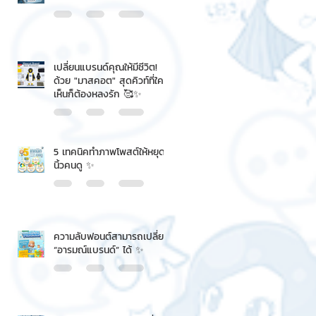
เปลี่ยนแบรนด์คุณให้มีชีวิต!
ด้วย "มาสคอต" สุดคิวท์ที่ใคร
เห็นก็ต้องหลงรัก 🥰✨
5 เทคนิคทำภาพโพสต์ให้หยุด
นิ้วคนดู ✨
ความลับฟอนต์สามารถเปลี่ยน
“อารมณ์แบรนด์” ได้ ✨