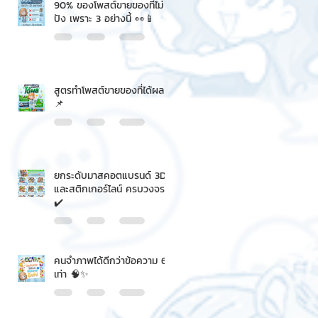
90% ของโพสต์ขายของที่ไม่
ปัง เพราะ 3 อย่างนี้ 👀📱
สูตรทำโพสต์ขายของที่ได้ผล
📌
ยกระดับมาสคอตแบรนด์ 3D
และสติกเกอร์ไลน์ ครบวงจร
✔️
คนจำภาพได้ดีกว่าข้อความ 6
เท่า 🧠✨