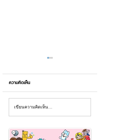
ความคิดเห็น
ขายส่งชุดชั้นใน กางเกงใน
อยากขายสินค้าในเซ
เขียนความคิดเห็น…
: My by Celebbras ชี้ช่อง
อย่างไร❓
ทางรวย ✨