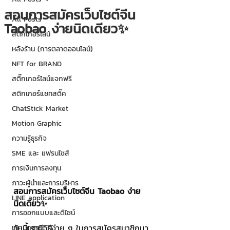
สอนการสมัครเว็บไซต์จีน
All Posts
Taobao ง่ายนิดเดียว✨
สติกเกอร์ไลน์
หลังร้าน (การตลาดออนไลน์)
NFT for BRAND
สติ๊กเกอร์ไลน์แจกฟรี
สติกเกอร์แชทสติ๊ค
ChatStick Market
Motion Graphic
ความรู้ธุรกิจ
SME และ แฟรนไชส์
การเงินการลงทุน
ภาวะผู้นำและการบริหาร
สอนการสมัครเว็บไซต์จีน Taobao ง่าย
LINE application
นิดเดียว✨
การออกแบบและดีไซน์
วันนี้เรามีวิธีง่าย ๆ ในการสมัครสมาชิกมา
เทคนิคสาระ IT