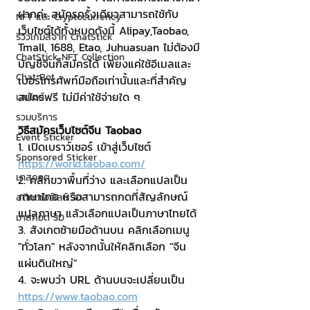
ฝากค่ะ สมัครครั้งเดียวสามารถใช้กับ
NFT และ Cryptocurrency
เว็บไซต์ได้ทั้งหมดดังนี้ Alipay,Taobao, 
รีวิวเกมส์จาก ChatStick
Tmall, 1688, Etao, Juhuasuan ไม่ต้องมี
ChatStick NFT Collection
บัญชีจีนก็สมัครได้ เพียงแค่ใช้อีเมลและ
Chat Bot
เบอร์โทรศัพท์มือถือเท่านั้นและที่สำคัญ
สมัครฟรี ไม่มีค่าใช้จ่ายใด ๆ
เวบไซต์
รวมบริการ
วิธีสมัครเว็บไซต์จีน Taobao
Event Sticker
1. เปิดเบราว์เซอร์ เข้าสู่เว็บไซต์ 
Sponsored Sticker
https://world.taobao.com/
มาสคอต
2. คลิกขวาพื้นที่ว่าง และเลือกแปลเป็น
ภาษาไทย หรือสามารถกดที่สัญลักษณ์
สติกเกอร์ไลน์ 3D
แปลภาษา แล้วเลือกแปลเป็นภาษาไทยได้
มาสคอต 3D
3. สังเกตซ้ายมือด้านบน คลิกเลือกเมนู 
"ทั่วโลก" หลังจากนั้นให้คลิกเลือก "จีน
แผ่นดินใหญ่"
4. จะพบว่า URL ด้านบนจะเปลี่ยนเป็น 
https://www.taobao.com