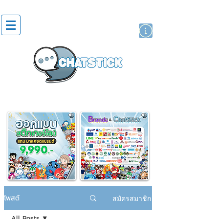
สติกเกอร์ไลน์
นักแสดงศิลปิน
แบรนด์
โพสต์
สมัครสมาชิก
All Posts