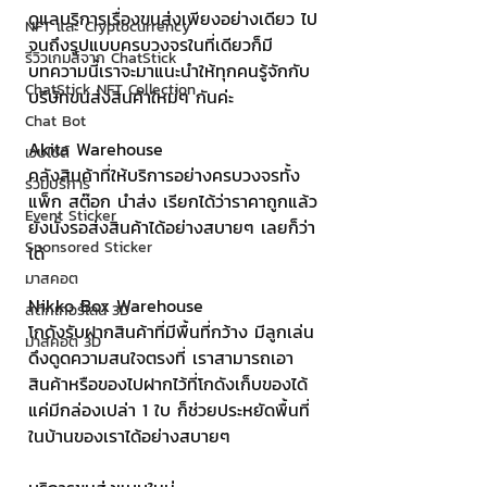
ดูแลบริการเรื่องขนส่งเพียงอย่างเดียว ไป
NFT และ Cryptocurrency
จนถึงรูปแบบครบวงจรในที่เดียวก็มี 
รีวิวเกมส์จาก ChatStick
บทความนี้เราจะมาแนะนำให้ทุกคนรู้จักกับ
ChatStick NFT Collection
บริษัทขนส่งสินค้าใหม่ๆ กันค่ะ 
Chat Bot
Akita Warehouse
เวบไซต์
คลังสินค้าที่ให้บริการอย่างครบวงจรทั้ง
รวมบริการ
แพ็ก สต๊อก นำส่ง เรียกได้ว่าราคาถูกแล้ว
Event Sticker
ยังนั่งรอส่งสินค้าได้อย่างสบายๆ เลยก็ว่า
Sponsored Sticker
ได้
มาสคอต
Nikko Box Warehouse
สติกเกอร์ไลน์ 3D
โกดังรับฝากสินค้าที่มีพื้นที่กว้าง มีลูกเล่น
มาสคอต 3D
ดึงดูดความสนใจตรงที่ เราสามารถเอา
สินค้าหรือของไปฝากไว้ที่โกดังเก็บของได้ 
แค่มีกล่องเปล่า 1 ใบ ก็ช่วยประหยัดพื้นที่
ในบ้านของเราได้อย่างสบายๆ