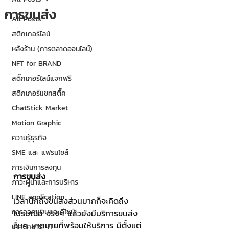
การขนส่ง
All Posts
สติกเกอร์ไลน์
หลังร้าน (การตลาดออนไลน์)
NFT for BRAND
สติ๊กเกอร์ไลน์แจกฟรี
สติกเกอร์แชทสติ๊ค
ChatStick Market
Motion Graphic
ความรู้ธุรกิจ
SME และ แฟรนไชส์
การเงินการลงทุน
การขนส่ง
ภาวะผู้นำและการบริหาร
LINE application
เวลานึกถึงขนส่งส่วนมากก็จะคิดถึง
การออกแบบและดีไซน์
ไปรษณีย์ จริงๆ แล้วยังมีบริการขนส่ง
อื่นๆ มากมายที่พร้อมให้บริการ มีตั้งแต่
เทคนิคสาระ IT