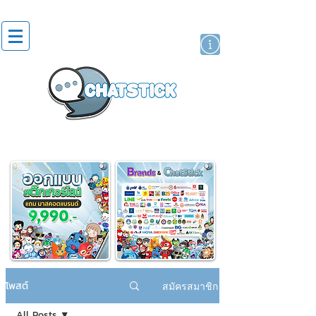
สติกเกอร์ไลน์
นักแสดงศิลปิน
แบรนด์
โพสต์
สมัครสมาชิก
All Posts