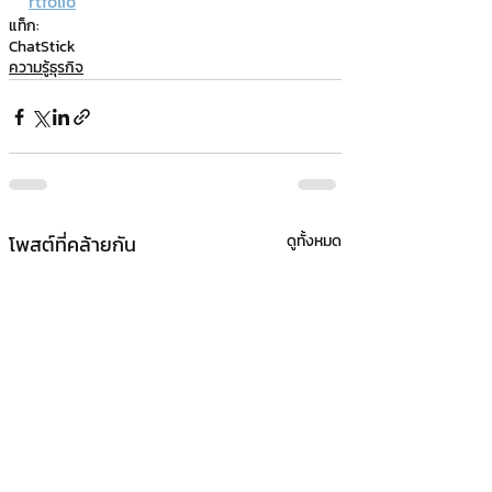
rtfolio
แท็ก:
ChatStick
ความรู้ธุรกิจ
โพสต์ที่คล้ายกัน
ดูทั้งหมด