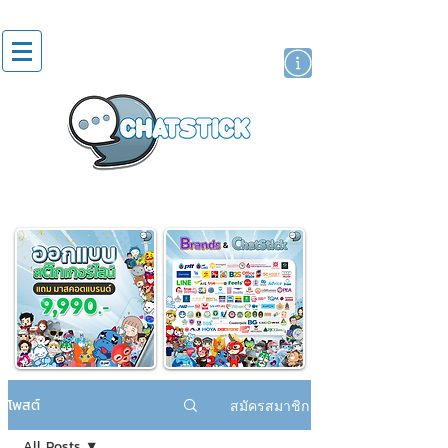
สติกเกอร์ไลน์
นักแสดงศิลปิน
แบรนด์
โพสต์
สมัครสมาชิก
All Posts