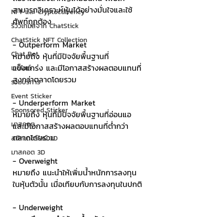
สามารถวิเคราะห์หุ้นได้อย่างมั่นใจและใช้
NFT และ Cryptocurrency
ศัพท์ถูกต้อง 
รีวิวเกมส์จาก ChatStick
ChatStick NFT Collection
- Outperform Market 
Chat Bot
หมายถึง หุ้นที่มีปัจจัยพื้นฐานที่
แข็งแกร่ง และมีโอกาสสร้างผลตอบแทนที่
เวบไซต์
สูงกว่าตลาดโดยรวม
รวมบริการ
Event Sticker
- Underperform Market
Sponsored Sticker
หมายถึง หุ้นที่มีปัจจัยพื้นฐานที่อ่อนแอ 
มาสคอต
และมีโอกาสสร้างผลตอบแทนที่ต่ำกว่า
ตลาดโดยรวม
สติกเกอร์ไลน์ 3D
มาสคอต 3D
- Overweight
หมายถึง แนะนำให้เพิ่มน้ำหนักการลงทุน
ในหุ้นตัวนั้น เมื่อเทียบกับการลงทุนในปกติ
- Underweight