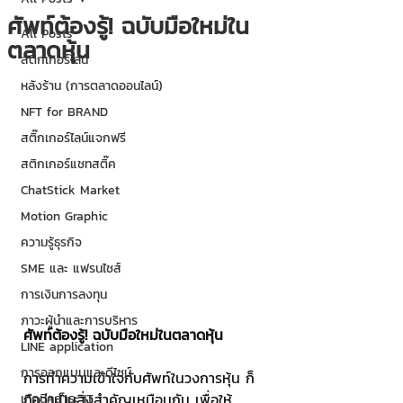
ศัพท์ต้องรู้! ฉบับมือใหม่ใน
All Posts
ตลาดหุ้น
สติกเกอร์ไลน์
หลังร้าน (การตลาดออนไลน์)
NFT for BRAND
สติ๊กเกอร์ไลน์แจกฟรี
สติกเกอร์แชทสติ๊ค
ChatStick Market
Motion Graphic
ความรู้ธุรกิจ
SME และ แฟรนไชส์
การเงินการลงทุน
ภาวะผู้นำและการบริหาร
ศัพท์ต้องรู้! ฉบับมือใหม่ในตลาดหุ้น
LINE application
การออกแบบและดีไซน์
การทำความเข้าใจกับศัพท์ในวงการหุ้น ก็
ถือว่าเป็นสิ่งสำคัญเหมือนกัน เพื่อให้
เทคนิคสาระ IT