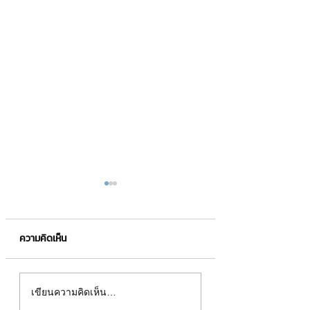
ความคิดเห็น
อัตราคิดลดคืออะไร
P/E Bollinger Band คือ
เขียนความคิดเห็น…
อะไร??