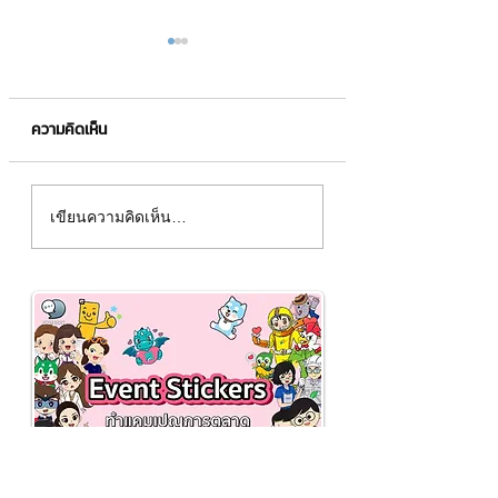
ความคิดเห็น
เคล็ด(ไม่ลับ)ขายของ
Instagram Reels ค
เขียนความคิดเห็น…
ออนไลน์ยังไงให้ปัง✨
อะไร❓