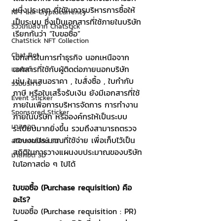
หนึ่งประเภท ที่ใช้ในการบริหารการซื้อให้
NFT และ Cryptocurrency
เป็นระบบ ซึ่งเป็นเอกสารที่ใช้ภายในบริษัท 
รีวิวเกมส์จาก ChatStick
เรียกกันว่า “ใบขอซื้อ”
ChatStick NFT Collection
Chat Bot
เอกสารในการทำธุรกิจ นอกเหนือจาก
เอกสารที่ใช้กับผู้ติดต่อภายนอกบริษัท 
เวบไซต์
เช่น ใบเสนอราคา , ใบสั่งซื้อ , ใบกำกับ
รวมบริการ
ภาษี หรือใบเสร็จรับเงิน ยังมีเอกสารที่ใช้
Event Sticker
ภายในเพื่อการบริหารจัดการ การทำงาน
Sponsored Sticker
ภายในบริษัท หรือองค์กรให้เป็นระบบ
มาสคอต
ระเบียบมากยิ่งขึ้น รวมถึงสามารถตรวจ
สอบงบประมาณที่ใช้จ่าย เพื่อเก็บไว้เป็น
สติกเกอร์ไลน์ 3D
สถิติในการวางแผนงบประมาณของบริษัท
มาสคอต 3D
ในโอกาสต่อ ๆ ไปได้
ใบขอซื้อ (Purchase requisition) คือ
อะไร?
ใบขอซื้อ (Purchase requisition : PR) 