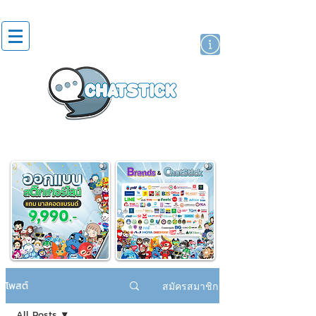
สติกเกอร์ไลน์
นักแสดงศิลปิน
แบรนด์
โพสต์
สมัครสมาชิก
All Posts