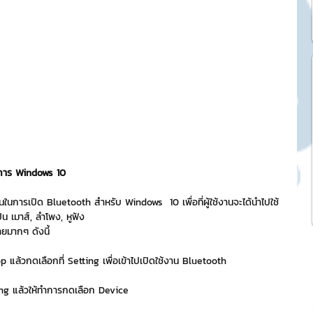
k Market
SME และ แฟรนไชส์
ะการบริหาร
ิการ Windows 10
และดีไซน์
นในการเปิด Bluetooth สำหรับ Windows  10 เพื่อที่ผู้ใช้งานจะได้นำไปใช้
็น เมาส์, ลำโพง, หูฟัง 
ายมากๆ ดังนี้
tocurrency
p แล้วกดเลือกที่ Setting เพื่อเข้าไปเปิดใช้งาน Bluetooth
ing แล้วให้ทำการกดเลือก Device
tStick NFT Collection