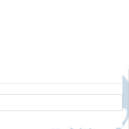
ับ PC