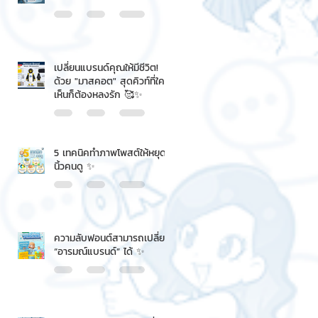
เปลี่ยนแบรนด์คุณให้มีชีวิต!
ด้วย "มาสคอต" สุดคิวท์ที่ใคร
เห็นก็ต้องหลงรัก 🥰✨
5 เทคนิคทำภาพโพสต์ให้หยุด
นิ้วคนดู ✨
ความลับฟอนต์สามารถเปลี่ยน
“อารมณ์แบรนด์” ได้ ✨