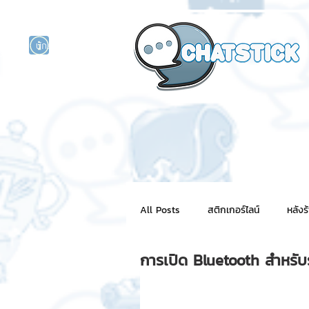
นักแสดงศิลปิน
รนด์
ร์ไลน์
All Posts
สติกเกอร์ไลน์
หลังร
การเปิด Bluetooth สำหรั
NFT for BRAND
สติ๊กเกอร์ไ