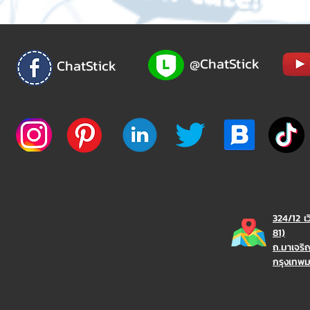
@ChatStick
ChatStick
324/12 เ
81)
ถ.มาเจร
กรุงเทพ