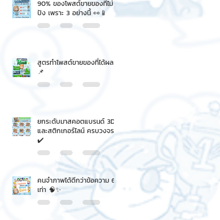
90% ของโพสต์ขายของที่ไม่
ปัง เพราะ 3 อย่างนี้ 👀📱
สูตรทำโพสต์ขายของที่ได้ผล
📌
ยกระดับมาสคอตแบรนด์ 3D
และสติกเกอร์ไลน์ ครบวงจร
✔️
คนจำภาพได้ดีกว่าข้อความ 6
เท่า 🧠✨